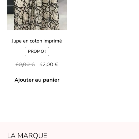
Jupe en coton imprimé
PROMO !
Le
Le
60,00
€
42,00
€
prix
prix
initial
actuel
Ajouter au panier
était :
est :
60,00 €.
42,00 €.
LA MARQUE