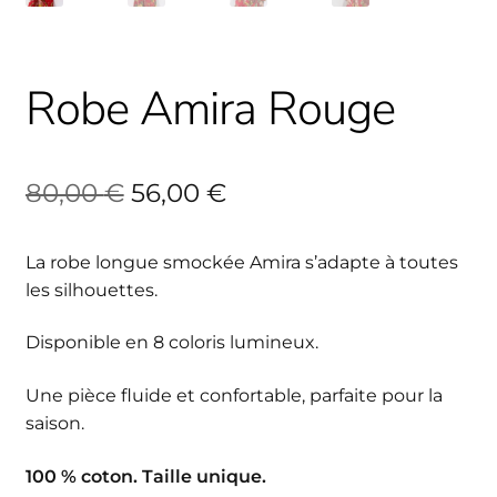
Robe Amira Rouge
Le
Le
80,00
€
56,00
€
prix
prix
La robe longue smockée Amira s’adapte à toutes
initial
actuel
les silhouettes.
était :
est :
Disponible en 8 coloris lumineux.
80,00 €.
56,00 €.
Une pièce fluide et confortable, parfaite pour la
saison.
100 % coton. Taille unique.