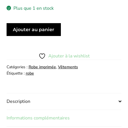
Plus que 1 en stock
quantité
Ajouter au panier
de
Robe
Amira
Rouge
Ajouter à la wishlist
Catégories :
Robe imprimée
,
Vêtements
Étiquette :
robe
Description
Informations complémentaires