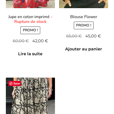
Jupe en coton imprimé
Blouse Flower
PROMO !
PROMO !
Le
Le
65,00
€
45,00
€
Le
Le
60,00
€
42,00
€
prix
prix
prix
prix
initial
actuel
Ajouter au panier
initial
actuel
Lire la suite
était :
est :
était :
est :
65,00 €.
45,00 
60,00 €.
42,00 €.
Save