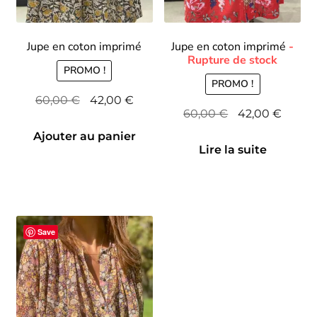
Jupe en coton imprimé
Jupe en coton imprimé
PROMO !
PROMO !
Le
Le
60,00
€
42,00
€
Le
Le
60,00
€
42,00
€
prix
prix
prix
prix
initial
actuel
Ajouter au panier
initial
actuel
Lire la suite
était :
est :
était :
est :
60,00 €.
42,00 €.
60,00 €.
42,00 
Save