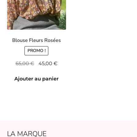
Blouse Fleurs Rosées
PROMO !
Le
Le
65,00
€
45,00
€
prix
prix
initial
actuel
Ajouter au panier
était :
est :
65,00 €.
45,00 €.
LA MARQUE