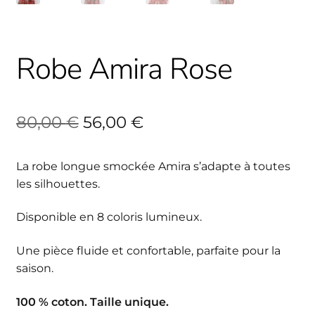
Robe Amira Rose
Le
Le
80,00
€
56,00
€
prix
prix
La robe longue smockée Amira s’adapte à toutes
initial
actuel
les silhouettes.
était :
est :
Disponible en 8 coloris lumineux.
80,00 €.
56,00 €.
Une pièce fluide et confortable, parfaite pour la
saison.
100 % coton. Taille unique.