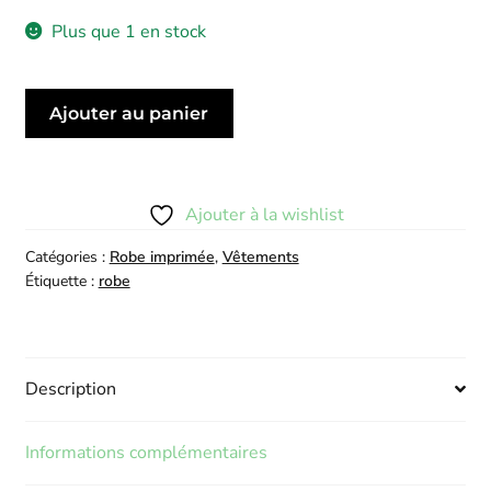
Plus que 1 en stock
quantité
Ajouter au panier
de
Robe
Amira
Rose
Ajouter à la wishlist
Catégories :
Robe imprimée
,
Vêtements
Étiquette :
robe
Description
Informations complémentaires