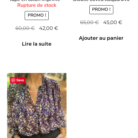
PROMO !
PROMO !
Le
Le
65,00
€
45,00
€
Le
Le
60,00
€
42,00
€
prix
prix
prix
prix
initial
actuel
Ajouter au panier
initial
actuel
Lire la suite
était :
est :
était :
est :
65,00 €.
45,00 
60,00 €.
42,00 €.
Save