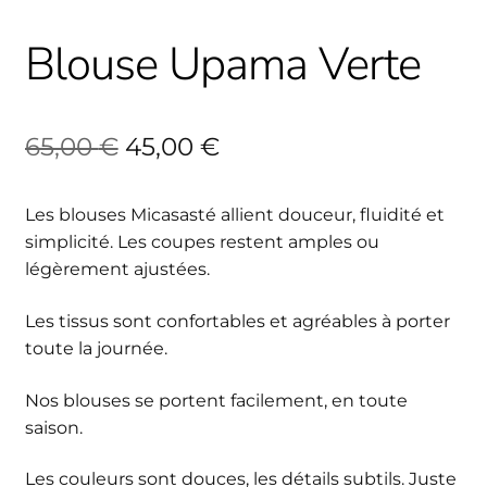
Blouse Upama Verte
Le
Le
65,00
€
45,00
€
prix
prix
Les blouses Micasasté allient douceur, fluidité et
initial
actuel
simplicité. Les coupes restent amples ou
était :
est :
légèrement ajustées.
65,00 €.
45,00 €.
Les tissus sont confortables et agréables à porter
toute la journée.
Nos blouses se portent facilement, en toute
saison.
Les couleurs sont douces, les détails subtils. Juste