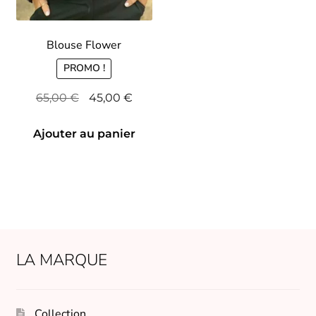
Blouse Flower
PROMO !
Le
Le
65,00
€
45,00
€
prix
prix
initial
actuel
Ajouter au panier
était :
est :
65,00 €.
45,00 €.
LA MARQUE
Collection