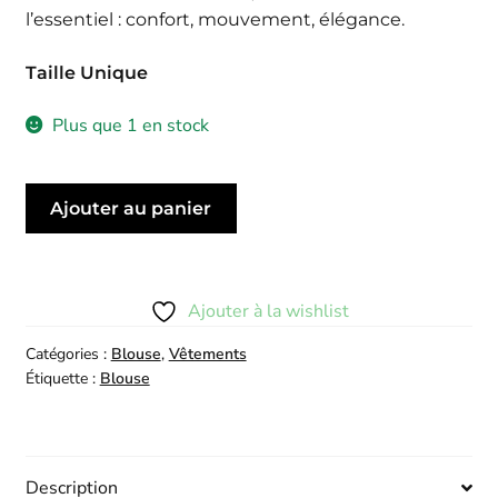
l’essentiel : confort, mouvement, élégance.
Taille Unique
Plus que 1 en stock
quantité
Ajouter au panier
de
Blouse
Upama
Verte
Ajouter à la wishlist
Catégories :
Blouse
,
Vêtements
Étiquette :
Blouse
Description