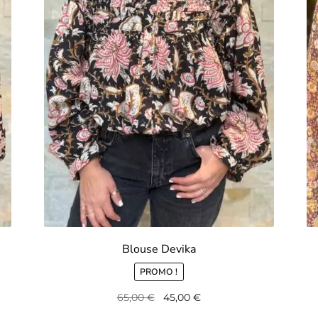
Blouse Devika
PROMO !
Le
Le
65,00
€
45,00
€
prix
prix