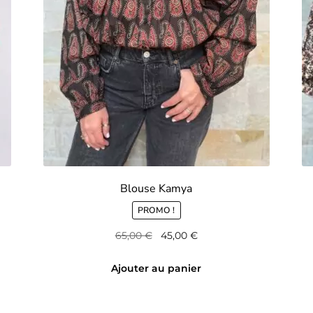
Blouse Kamya
PROMO !
Le
Le
65,00
€
45,00
€
prix
prix
initial
actuel
Ajouter au panier
était :
est :
65,00 €.
45,00 €.