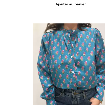
initial
actuel
Ajouter au panier
était :
est :
65,00 €.
45,00 €.