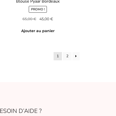
Blouse Pyaar Bordeaux
PROMO !
Le
Le
65,00
€
45,00
€
prix
prix
initial
actuel
Ajouter au panier
était :
est :
65,00 €.
45,00 €.
1
2
ESOIN D’AIDE ?