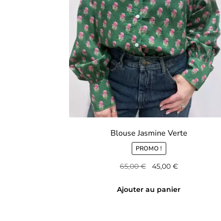
Blouse Jasmine Verte
PROMO !
Le
Le
65,00
€
45,00
€
prix
prix
initial
actuel
Ajouter au panier
était :
est :
65,00 €.
45,00 €.