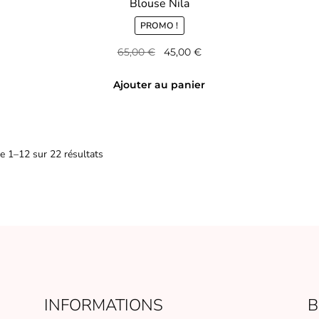
Blouse Nila
PROMO !
Le
Le
65,00
€
45,00
€
prix
prix
initial
actuel
Ajouter au panier
était :
est :
65,00 €.
45,00 €.
e 1–12 sur 22 résultats
INFORMATIONS
B