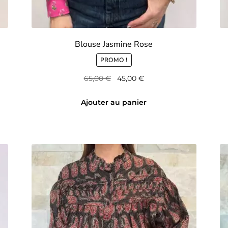
Blouse Jasmine Rose
PROMO !
Le
Le
65,00
€
45,00
€
prix
prix
initial
actuel
Ajouter au panier
était :
est :
65,00 €.
45,00 €.