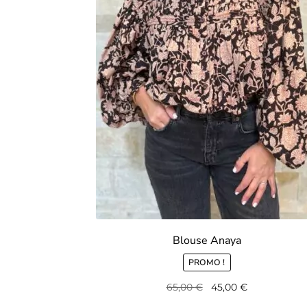
Blouse Anaya
PROMO !
Le
Le
65,00
€
45,00
€
prix
prix