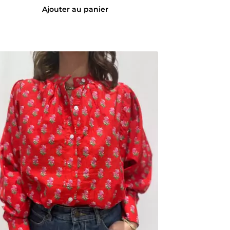
initial
actuel
Ajouter au panier
était :
est :
65,00 €.
45,00 €.