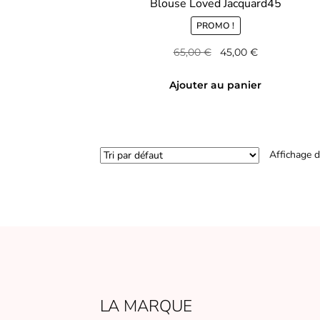
Blouse Loved Jacquard45
PROMO !
Le
Le
65,00
€
45,00
€
prix
prix
initial
actuel
Ajouter au panier
était :
est :
65,00 €.
45,00 €.
Affichage d
LA MARQUE