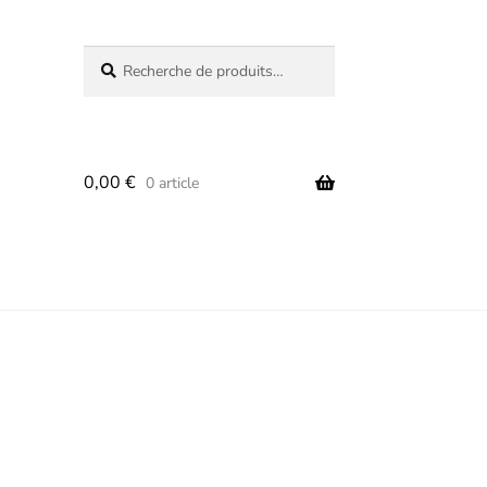
Recherche
Recherche
pour :
0,00
€
0 article