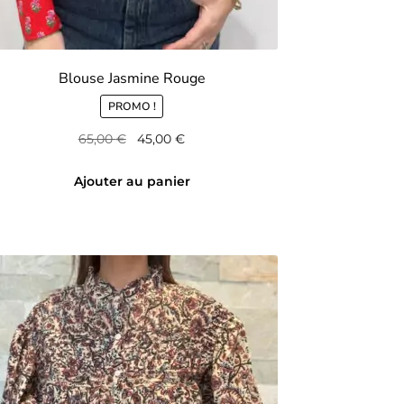
Blouse Jasmine Rouge
PROMO !
Le
Le
65,00
€
45,00
€
prix
prix
initial
actuel
Ajouter au panier
était :
est :
65,00 €.
45,00 €.