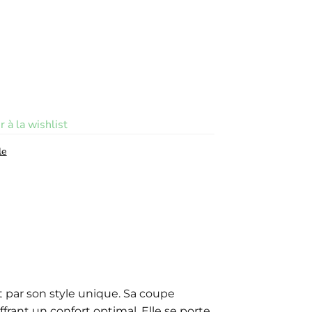
r à la wishlist
le
t par son style unique. Sa coupe
frant un confort optimal. Elle se porte