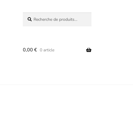
Recherche
Recherche
pour :
0,00
€
0 article