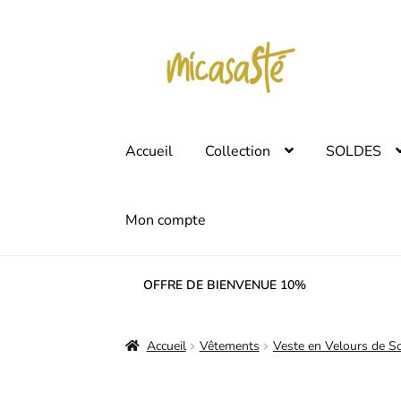
Aller
Aller
à
au
la
contenu
navigation
Accueil
Collection
SOLDES
Mon compte
OFFRE DE BIENVENUE 10%
Accueil
Vêtements
Veste en Velours de So