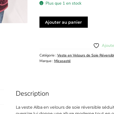
Plus que 1 en stock
quantité
Ajouter au panier
de
Veste
Alba
Ajoute
Catégorie :
Veste en Velours de Soie Réversib
Marque :
Micasasté
Description
La veste Alba en velours de soie réversible sédui
oversize lui donne une allure moderne tout en of