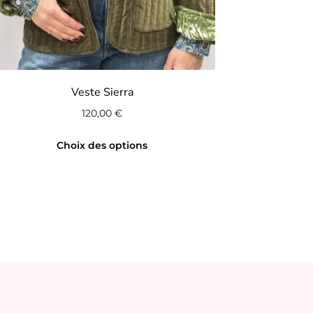
Veste Sierra
120,00
€
Ce
Choix des options
produit
a
plusieurs
variations.
Les
options
peuvent
être
choisies
sur
la