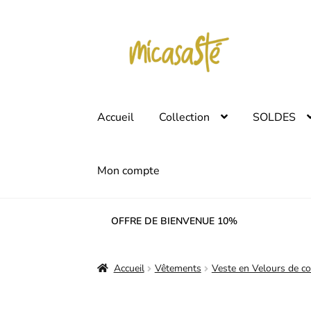
Aller
Aller
à
au
la
contenu
navigation
Accueil
Collection
SOLDES
Mon compte
OFFRE DE BIENVENUE 10%
Accueil
Vêtements
Veste en Velours de c