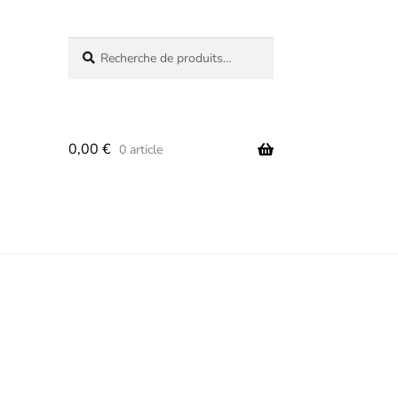
Recherche
Recherche
pour :
0,00
€
0 article