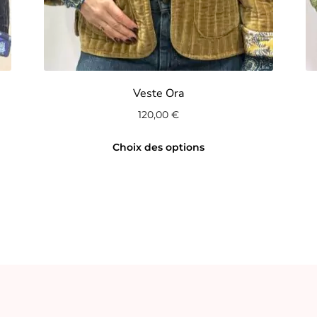
Veste Ora
120,00
€
Ce
Choix des options
produit
a
plusieurs
variations.
Les
options
peuvent
être
choisies
sur
la