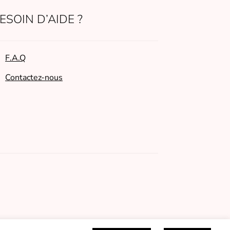
page
ESOIN D’AIDE ?
du
produit
F.A.Q
Contactez-nous