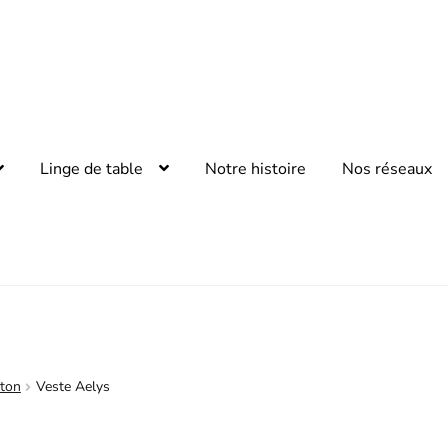
Linge de table
Notre histoire
Nos réseaux
oton
Veste Aelys