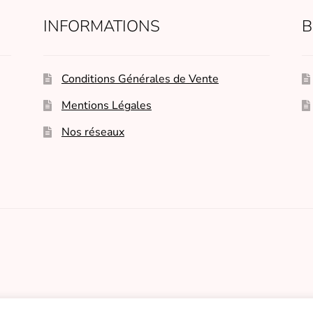
page
INFORMATIONS
B
du
produit
Conditions Générales de Vente
Mentions Légales
Nos réseaux