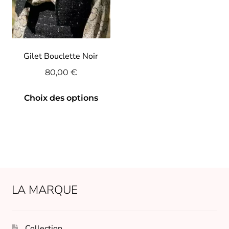
Gilet Bouclette Noir
80,00
€
Ce
Choix des options
produit
a
plusieurs
variations.
Les
options
peuvent
LA MARQUE
être
choisies
sur
Collection