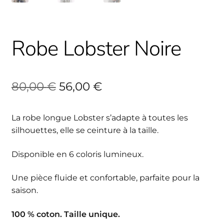
Robe Lobster Noire
Le
Le
80,00
€
56,00
€
prix
prix
La robe longue Lobster s’adapte à toutes les
initial
actuel
silhouettes, elle se ceinture à la taille.
était :
est :
Disponible en 6 coloris lumineux.
80,00 €.
56,00 €.
Une pièce fluide et confortable, parfaite pour la
saison.
100 % coton. Taille unique.