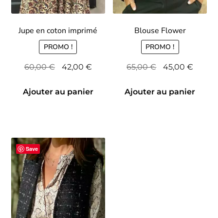
Jupe en coton imprimé
Blouse Flower
PROMO !
PROMO !
Le
Le
Le
Le
60,00
€
42,00
€
65,00
€
45,00
€
prix
prix
prix
prix
initial
actuel
initial
actuel
Ajouter au panier
Ajouter au panier
était :
est :
était :
est :
60,00 €.
42,00 €.
65,00 €.
45,00 
Save