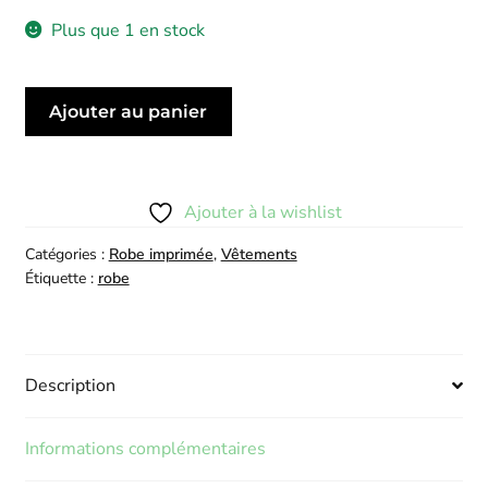
Plus que 1 en stock
quantité
Ajouter au panier
de
Robe
Lobster
Noire
Ajouter à la wishlist
Catégories :
Robe imprimée
,
Vêtements
Étiquette :
robe
Description
Informations complémentaires