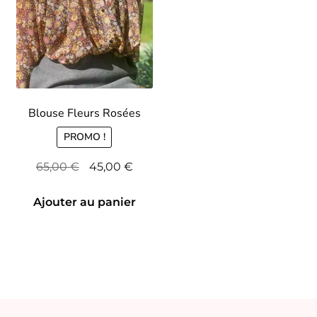
Blouse Fleurs Rosées
PROMO !
Le
Le
65,00
€
45,00
€
prix
prix
initial
actuel
Ajouter au panier
était :
est :
65,00 €.
45,00 €.