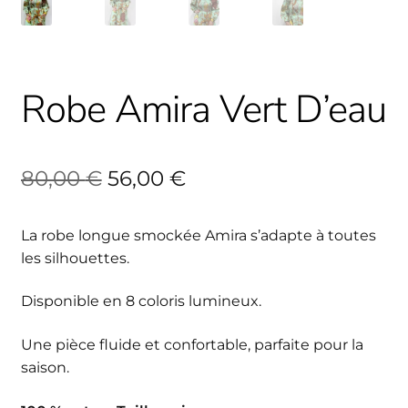
Robe Amira Vert D’eau
Le
Le
80,00
€
56,00
€
prix
prix
La robe longue smockée Amira s’adapte à toutes
initial
actuel
les silhouettes.
était :
est :
Disponible en 8 coloris lumineux.
80,00 €.
56,00 €.
Une pièce fluide et confortable, parfaite pour la
saison.