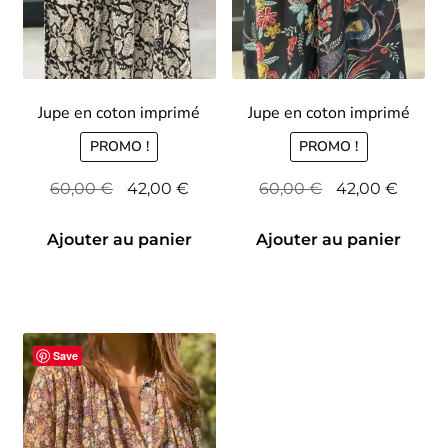
Jupe en coton imprimé
Jupe en coton imprimé
PROMO !
PROMO !
Le
Le
Le
Le
60,00
€
42,00
€
60,00
€
42,00
€
prix
prix
prix
prix
initial
actuel
initial
actuel
Ajouter au panier
Ajouter au panier
était :
est :
était :
est :
60,00 €.
42,00 €.
60,00 €.
42,00 
Save