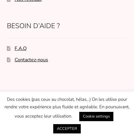
BESOIN D’AIDE ?
F.A.Q
Contactez-nous
© Micasasté 2026
Des cookies (pas ceux au chocolat, hélas…) On les utilise pour
Built with WooCommerce
.
rendre votre expérience plus fluide et agréable. En poursuivant,
vous acceptez leur utilisation.
Cookie settings
0
ACCEPTER
Recherche
Recherche