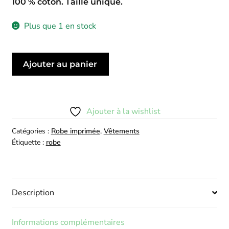
100 % coton. Taille unique.
Plus que 1 en stock
quantité
Ajouter au panier
de
Robe
Amira
Vert
Ajouter à la wishlist
D'eau
Catégories :
Robe imprimée
,
Vêtements
Étiquette :
robe
Description
Informations complémentaires