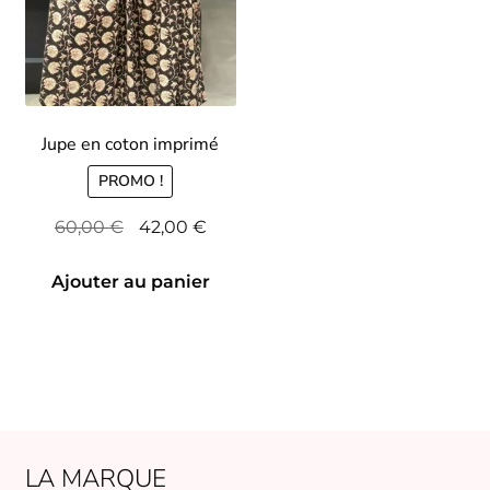
du
pro
Jupe en coton imprimé
PROMO !
Le
Le
60,00
€
42,00
€
prix
prix
initial
actuel
Ajouter au panier
était :
est :
60,00 €.
42,00 €.
LA MARQUE