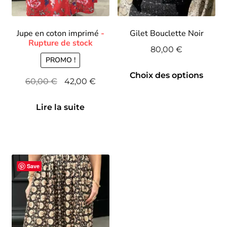
Jupe en coton imprimé
Gilet Bouclette Noir
80,00
€
PROMO !
Ce
Choix des options
Le
Le
60,00
€
42,00
€
pro
prix
prix
a
initial
actuel
plu
Lire la suite
était :
est :
var
60,00 €.
42,00 €.
Le
opt
pe
Save
êtr
cho
sur
la
pa