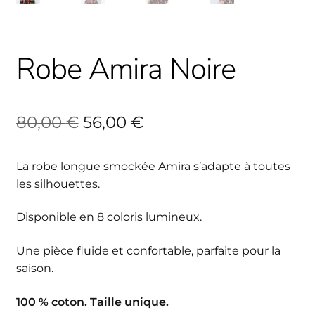
Robe Amira Noire
Le
Le
80,00
€
56,00
€
prix
prix
La robe longue smockée Amira s’adapte à toutes
initial
actuel
les silhouettes.
était :
est :
Disponible en 8 coloris lumineux.
80,00 €.
56,00 €.
Une pièce fluide et confortable, parfaite pour la
saison.
100 % coton. Taille unique.