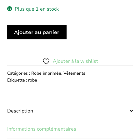
Plus que 1 en stock
quantité
Ajouter au panier
de
Robe
Amira
Noire
Ajouter à la wishlist
Catégories :
Robe imprimée
,
Vêtements
Étiquette :
robe
Description
Informations complémentaires