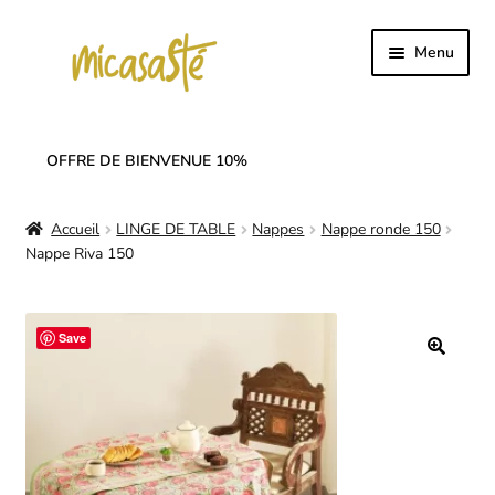
Aller
Aller
Menu
à
au
la
contenu
Accueil
navigation
OFFRE DE BIENVENUE 10%
Ouvrir
Collection
le
Accueil
LINGE DE TABLE
Nappes
Nappe ronde 150
menu
Ouvrir
SOLDES
Nappe Riva 150
enfant
le
menu
Ouvrir
Linge de table
enfant
le
Save
menu
Notre histoire
enfant
🔍
Nos réseaux
Mon compte