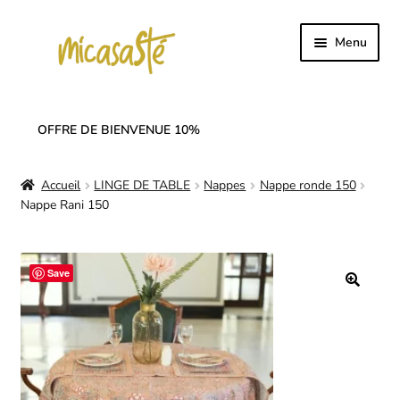
Aller
Aller
Menu
à
au
la
contenu
Accueil
navigation
OFFRE DE BIENVENUE 10%
Ouvrir
Collection
le
Accueil
LINGE DE TABLE
Nappes
Nappe ronde 150
menu
Ouvrir
SOLDES
Nappe Rani 150
enfant
le
menu
Ouvrir
Linge de table
enfant
le
Save
menu
Notre histoire
enfant
🔍
Nos réseaux
Mon compte