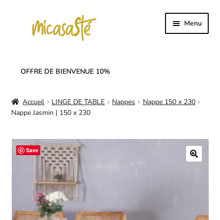
Aller
Aller
Menu
à
au
la
contenu
Accueil
navigation
OFFRE DE BIENVENUE 10%
Ouvrir
Collection
le
Accueil
LINGE DE TABLE
Nappes
Nappe 150 x 230
menu
Ouvrir
SOLDES
Nappe Jasmin | 150 x 230
enfant
le
menu
Ouvrir
Linge de table
enfant
le
Save
menu
Notre histoire
enfant
🔍
Nos réseaux
Mon compte