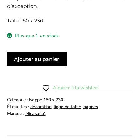
d’exception.
Taille 150 x 230
Plus que 1 en stock
quantité
Ajouter au panier
de
Nappe
Jasmin
|
Ajouter à la wishlist
150
Catégorie :
Nappe 150 x 230
x
Étiquettes :
décoration
,
linge de table
,
nappes
230
Marque :
Micasasté