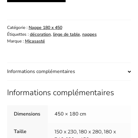
Nappe
Brown
|
Catégorie :
Nappe 180 x 450
180
Étiquettes :
décoration
,
linge de table
,
nappes
x
Marque :
Micasasté
450
Informations complémentaires
Informations complémentaires
Dimensions
450 × 180 cm
Taille
150 x 230, 180 x 280, 180 x