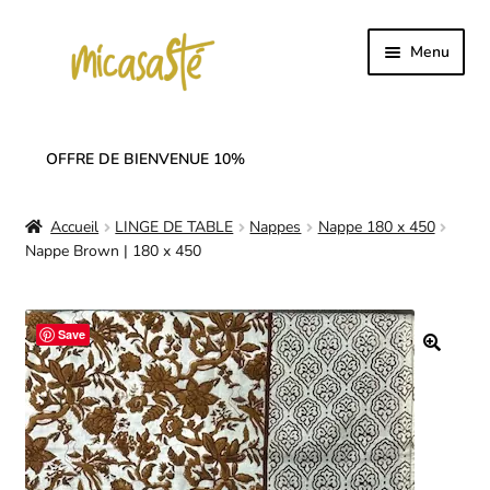
Aller
Aller
Menu
à
au
la
contenu
Accueil
navigation
OFFRE DE BIENVENUE 10%
Ouvrir
Collection
le
Accueil
LINGE DE TABLE
Nappes
Nappe 180 x 450
menu
Ouvrir
SOLDES
Nappe Brown | 180 x 450
enfant
le
menu
Ouvrir
Linge de table
enfant
le
Save
menu
Notre histoire
enfant
🔍
Nos réseaux
Mon compte