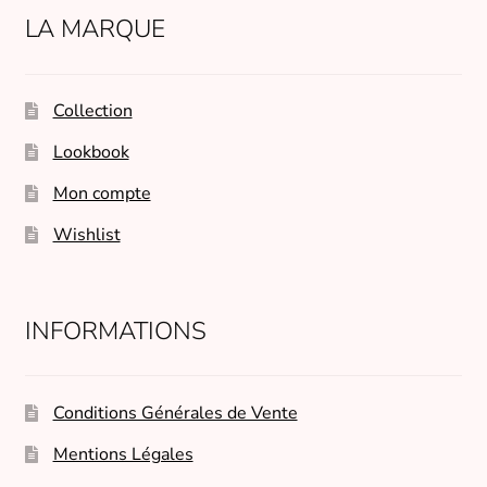
peuvent
LA MARQUE
être
choisies
sur
Collection
la
page
Lookbook
du
Mon compte
produit
Wishlist
INFORMATIONS
Conditions Générales de Vente
Mentions Légales