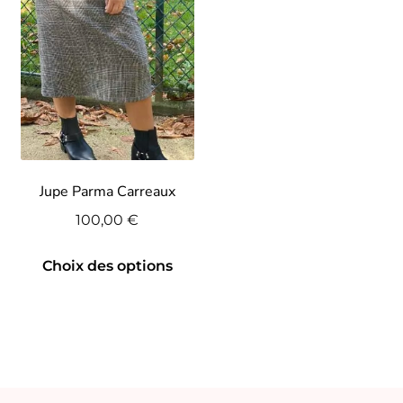
peuvent
être
choisies
sur
la
page
du
produit
Jupe Parma Carreaux
100,00
€
Ce
Choix des options
produit
a
plusieurs
variations.
Les
options