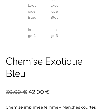
Chemise Exotique
Bleu
Le
Le
60,00
€
42,00
€
prix
prix
Chemise imprimée femme – Manches courtes