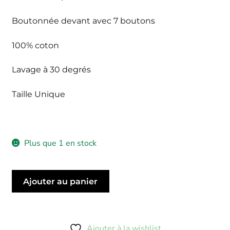
initial
actuel
était :
est :
Boutonnée devant avec 7 boutons
60,00 €.
42,00 €.
100% coton
Lavage à 30 degrés
Taille Unique
Plus que 1 en stock
quantité
Ajouter au panier
de
Chemise
Exotique
Bleu
Ajouter à la wishlist