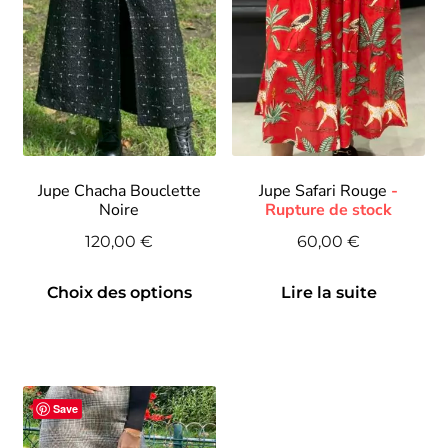
Jupe Chacha Bouclette
Jupe Safari Rouge
Noire
120,00
€
60,00
€
Ce
Choix des options
Lire la suite
produit
a
plusieurs
variations.
Les
Save
options