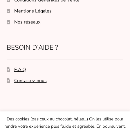
Conditions Générales de Vente
Mentions Légales
Nos réseaux
BESOIN D’AIDE ?
F.A.Q
Contactez-nous
© Micasasté 2026
Des cookies (pas ceux au chocolat, hélas…) On les utilise pour
Built with WooCommerce
.
rendre votre expérience plus fluide et agréable. En poursuivant,