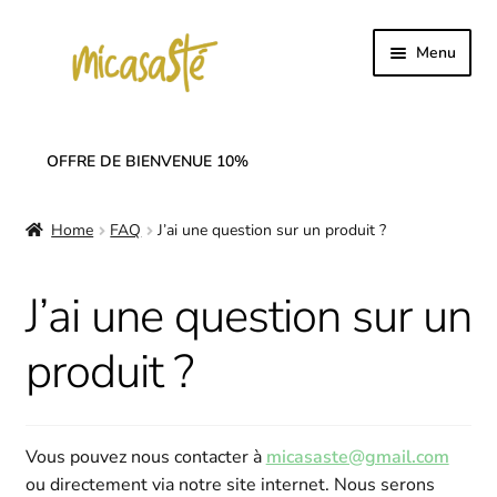
Skip
Skip
Menu
to
to
navigation
content
Homepage
OFFRE DE BIENVENUE 10%
Expand
Collection
child
Home
FAQ
J’ai une question sur un produit ?
menu
Expand
SOLDES
child
menu
Expand
J’ai une question sur un
Linge de table
child
menu
produit ?
Notre histoire
Nos réseaux
Vous pouvez nous contacter à
micasaste@gmail.com
Mon compte
ou directement via notre site internet. Nous serons