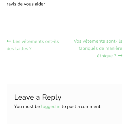
ravis de vous aider !
Post
Previous
Next
Vos vêtements sont-ils
Les vêtements ont-ils
post:
post:
fabriqués de manière
des tailles ?
navigation
éthique ?
Leave a Reply
You must be
logged in
to post a comment.